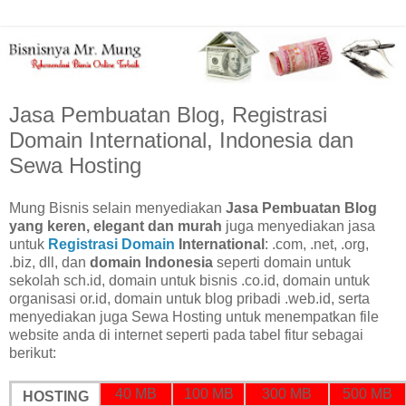
Jasa Pembuatan Blog, Registrasi
Domain International, Indonesia dan
Sewa Hosting
Mung Bisnis selain menyediakan
Jasa Pembuatan Blog
yang keren, elegant dan murah
juga menyediakan jasa
untuk
Registrasi Domain
International
: .com, .net, .org,
.biz, dll, dan
domain Indonesia
seperti domain untuk
sekolah sch.id, domain untuk bisnis .co.id, domain untuk
organisasi or.id, domain untuk blog pribadi .web.id, serta
menyediakan juga Sewa Hosting untuk menempatkan file
website anda di internet seperti pada tabel fitur sebagai
berikut:
40 MB
100 MB
300 MB
500 MB
HOSTING