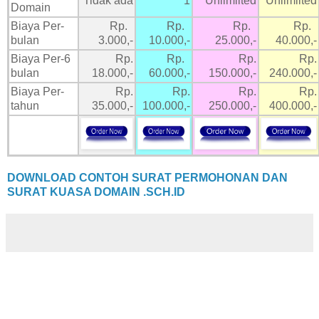
Tidak ada
1
Unlimiited
Unlimiited
Domain
Biaya Per-
Rp.
Rp.
Rp.
Rp.
bulan
3.000,-
10.000,-
25.000,-
40.000,-
Biaya Per-6
Rp.
Rp.
Rp.
Rp.
bulan
18.000,-
60.000,-
150.000,-
240.000,-
Biaya Per-
Rp.
Rp.
Rp.
Rp.
tahun
35.000,-
100.000,-
250.000,-
400.000,-
DOWNLOAD CONTOH SURAT PERMOHONAN DAN
SURAT KUASA DOMAIN .SCH.ID