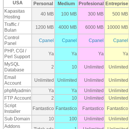
USA
Personal
Medium
Profesional
Entreprise
Kapasitas
40 MB
100 MB
300 MB
500 MB
Hosting
Traffic /
1200 MB
4000 MB
6000 MB
10000 MB
Bulan
Control
Cpanel
Cpanel
Cpanel
Cpanel
Panel
PHP, CGI /
Ya
Ya
Ya
Ya
Perl Support
MySQL
2
10
Unlimited
Unlimited
Database
Email
Unlimited
Unlimited
Unlimited
Unlimited
Account
phpMyadmin
Ya
Ya
Unlimited
Unlimited
FTP Account
2
10
Unlimited
Unlimited
Script
Fantastico
Fantastico
Fantastico
Fantastico
Installer
Sub Domain
10
100
Unlimited
Unlimited
Addons