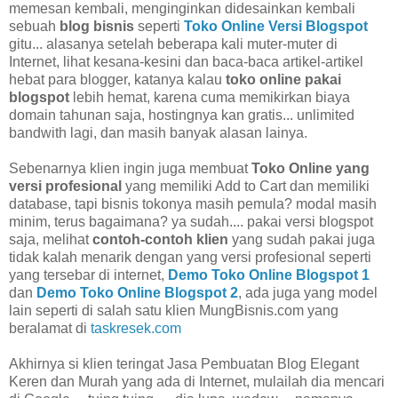
memesan kembali, menginginkan didesainkan kembali
sebuah
blog bisnis
seperti
Toko Online Versi Blogspot
gitu... alasanya setelah beberapa kali muter-muter di
Internet, lihat kesana-kesini dan baca-baca artikel-artikel
hebat para blogger, katanya kalau
toko online pakai
blogspot
lebih hemat, karena cuma memikirkan biaya
domain tahunan saja, hostingnya kan gratis... unlimited
bandwith lagi, dan masih banyak alasan lainya.
Sebenarnya klien ingin juga membuat
Toko Online yang
versi profesional
yang memiliki Add to Cart dan memiliki
database, tapi bisnis tokonya masih pemula? modal masih
minim, terus bagaimana? ya sudah.... pakai versi blogspot
saja, melihat
contoh-contoh klien
yang sudah pakai juga
tidak kalah menarik dengan yang versi profesional seperti
yang tersebar di internet,
Demo Toko Online Blogspot 1
dan
Demo Toko Online Blogspot 2
, ada juga yang model
lain seperti di salah satu klien MungBisnis.com yang
beralamat di
taskresek.com
Akhirnya si klien teringat Jasa Pembuatan Blog Elegant
Keren dan Murah yang ada di Internet, mulailah dia mencari