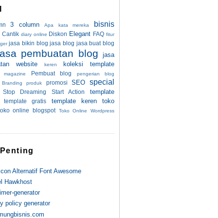
l
bisnis
3 column
mn
Apa kata mereka
Elegant
Cantik
Diskon
FAQ
diary online
fitur
jasa bikin blog
jasa blog
jasa buat blog
ger
jasa pembuatan blog
jasa
tan website
koleksi template
keren
Pembuat blog
magazine
pengerian blog
special
SEO
promosi
 Branding
produk
template
Stop Dreaming Start Action
template keren
toko
template gratis
toko online blogspot
Toko Online Wordpress
 Penting
con Alternatif Font Awesome
l Hawkhost
aimer-generator
y policy generator
ungbisnis.com