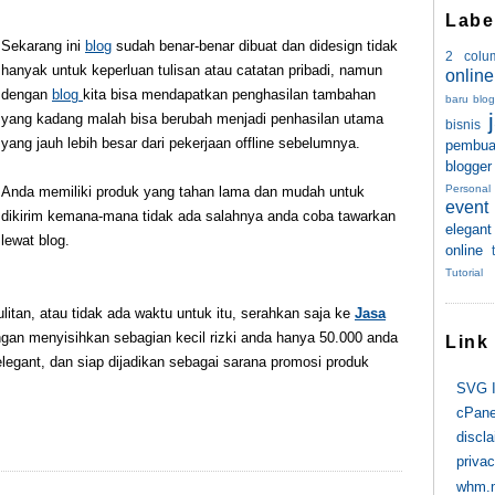
Labe
Sekarang ini
blog
sudah benar-benar dibuat dan didesign tidak
2 colu
hanyak untuk keperluan tulisan atau catatan pribadi, namun
online
dengan
blog
kita bisa mendapatkan penghasilan tambahan
baru blog
yang kadang malah bisa berubah menjadi penhasilan utama
bisnis
yang jauh lebih besar dari pekerjaan offline sebelumnya.
pembua
blogger
Personal
Anda memiliki produk yang tahan lama dan mudah untuk
event
dikirim kemana-mana tidak ada salahnya anda coba tawarkan
elegant
lewat blog.
online
Tutorial
litan, atau tidak ada waktu untuk itu, serahkan saja ke
Jasa
an menyisihkan sebagian kecil rizki anda hanya 50.000 anda
Link
egant, dan siap dijadikan sebagai sarana promosi produk
SVG I
cPane
discl
privac
whm.m