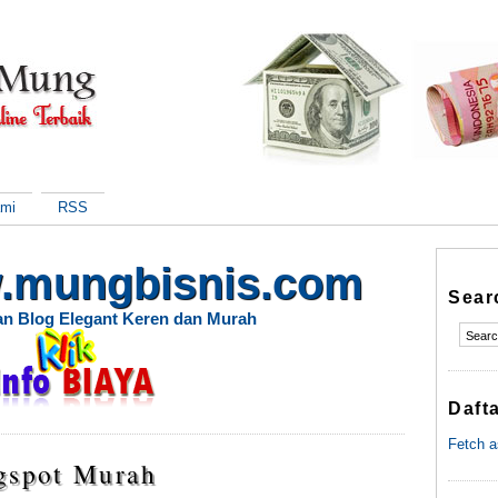
ami
RSS
.mungbisnis.com
Sear
n Blog Elegant Keren dan Murah
Daft
Fetch a
gspot Murah